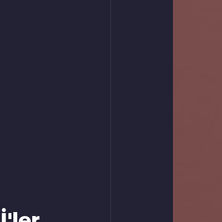
İ'ler